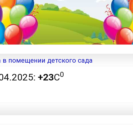
 в помещении детского сада
0
04.2025:
+23
С