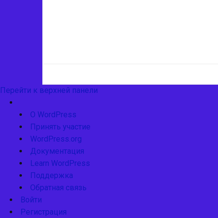
Перейти к верхней панели
О
WordPress
О WordPress
Принять участие
WordPress.org
Документация
Learn WordPress
Поддержка
Обратная связь
Войти
Регистрация