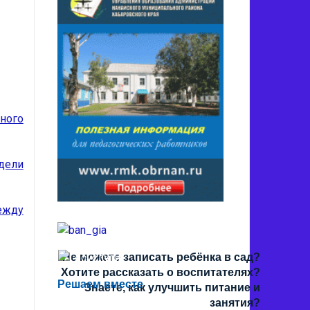
ного
дели
ежду
Не можете записать ребёнка в сад?
Хотите рассказать о воспитателях?
Решаем вместе
Знаете, как улучшить питание и
занятия?