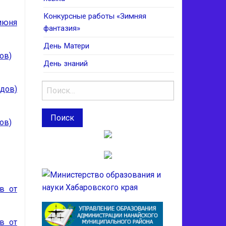
Конкурсные работы «Зимняя
 июня
фантазия»
День Матери
ов)
День знаний
одов)
ов)
ов
от
ов
от